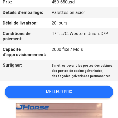
Prix:
450-650usd
D'USINE
Détails d'emballage:
Palettes en acier
CONTRÔLE
Délai de livraison:
20 jours
DE
Conditions de
T/T, L/C, Western Union, D/P
QUALITÉ
paiement:
Capacité
2000 fixe / Mois
d'approvisionnement:
CONTACTEZ-
NOUS
Surligner:
,
3 mètres devant les portes des cabines
,
des portes de cabine galvanisées
des façades galvanisées permanentes
DEMANDEZ
UNE
MEILLEUR PRIX
CITATION
PLAN