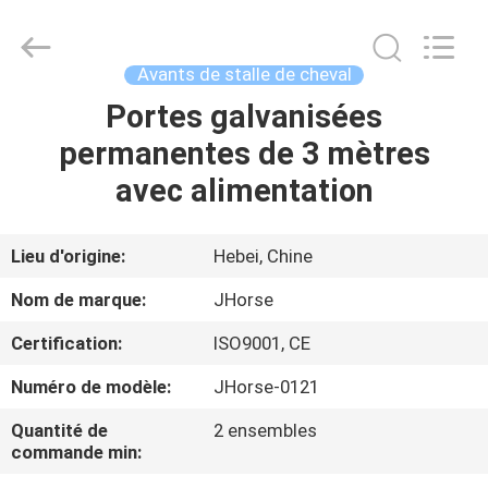
Hebei
donwel
metal
products
co.,
Avants de stalle de cheval
ltd..
All
Portes galvanisées
MAISON
Rights
Reserved.
permanentes de 3 mètres
DES
avec alimentation
PRODUITS
Lieu d'origine:
Hebei, Chine
AU
Nom de marque:
JHorse
SUJET
Certification:
ISO9001, CE
DE
Numéro de modèle:
JHorse-0121
NOUS
Quantité de
2 ensembles
commande min:
VISITE