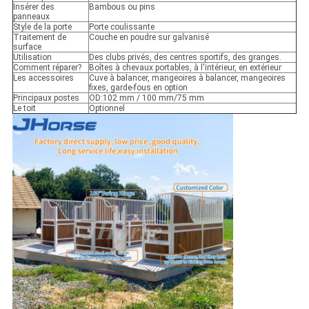
Insérer des
Bambous ou pins
panneaux
Style de la porte
Porte coulissante
Traitement de
Couche en poudre sur galvanisé
surface
Utilisation
Des clubs privés, des centres sportifs, des granges.
Comment réparer?
Boîtes à chevaux portables, à l'intérieur, en extérieur
Les accessoires
Cuve à balancer, mangeoires à balancer, mangeoires
fixes, garde-fous en option
Principaux postes
OD:102 mm / 100 mm/75 mm
Le toit
Optionnel