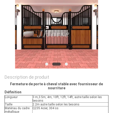
DU
SITE
POLITIQUE
EN
MATIÈRE
DE
PROTECTION
DE
Description de produit
LA
Fermeture de porte à cheval stable avec fournisseur de
nourriture
VIE
Définition
Longueur
3 m,3.5m, 4m, 10ft, 12ft, 14ft, autre taille selon les
PRIVÉE
besoins
Taille
2.2m autre taille selon les besoins
Matériau du cadre
Q235 Acier, 304 ss
métallique