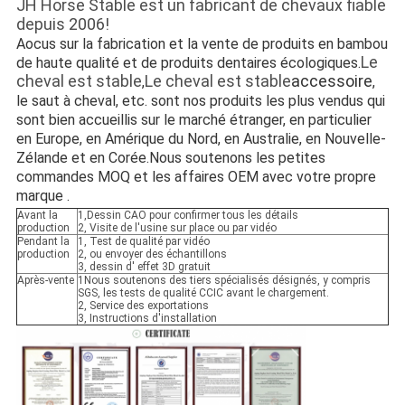
JH Horse Stable est un fabricant de chevaux fiable
depuis 2006!
Aocus sur la fabrication et la vente de produits en bambou
Le
de haute qualité et de produits dentaires écologiques.
cheval est stable
Le cheval est stable
accessoire
,
,
le saut à cheval, etc. sont nos produits les plus vendus qui
sont bien accueillis sur le marché étranger, en particulier
en Europe, en Amérique du Nord, en Australie, en Nouvelle-
Zélande et en Corée.Nous soutenons les petites
commandes MOQ et les affaires OEM avec votre propre
marque .
Avant la
1,Dessin CAO pour confirmer tous les détails
production
2, Visite de l'usine sur place ou par vidéo
Pendant la
1, Test de qualité par vidéo
production
2, ou envoyer des échantillons
3, dessin d' effet 3D gratuit
Après-vente
1Nous soutenons des tiers spécialisés désignés, y compris
SGS, les tests de qualité CCIC avant le chargement.
2, Service des exportations
3, Instructions d'installation