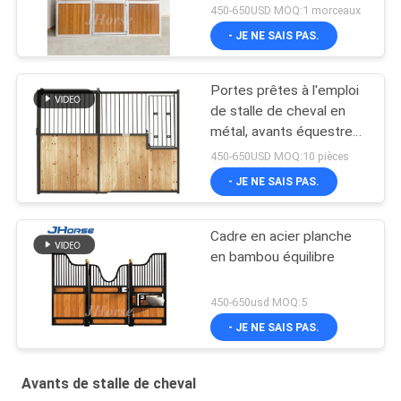
divise des diviseurs 10ft
450-650USD MOQ:1 morceaux
12ft
- JE NE SAIS PAS.
Portes prêtes à l'emploi
de stalle de cheval en
métal, avants équestres
durables de stalle de
450-650USD MOQ:10 pièces
grange de cheval
- JE NE SAIS PAS.
Cadre en acier planche
en bambou équilibre
450-650usd MOQ:5
- JE NE SAIS PAS.
Avants de stalle de cheval