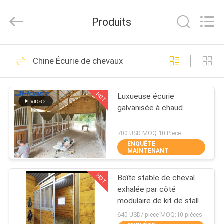
Hebei
donwel
metal
Produits
products
co.,
ltd..
All
MAISON
Rights
386
Reserved.
Chine Écurie de chevaux
Avants de stalle de
DES
cheval
HOT
Luxueuse écurie
PRODUITS
galvanisée à chaud
AU
700 USD MOQ:10 Piece
ENQUÊTE
SUJET
MAINTENANT
371
DE
stalles européennes
HOT
Boîte stable de cheval
NOUS
exhalée par côté
de cheval
modulaire de kit de stalle
de cheval avec la porte
VISITE
640 USD/ piece MOQ:10 pièces