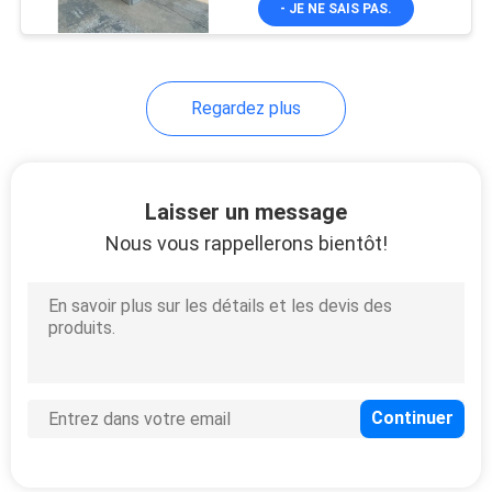
- JE NE SAIS PAS.
45
Séparations d'écurie
de cheval
Regardez plus
Laisser un message
Nous vous rappellerons bientôt!
42
Porte de grange de
cheval