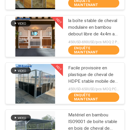
coulissante de longue vie
ENQUÊTE
D'USINE
MAINTENANT
HOT
la boîte stable de cheval
CONTRÔLE
252
modulaire en bambou
DE
debout libre de 4x4m a
Panneaux de stalle
préfabriqué
QUALITÉ
450USD-690USD/pcs MOQ:2 PCS
de cheval
ENQUÊTE
MAINTENANT
CONTACTEZ-
HOT
Facile provisoire en
NOUS
plastique de cheval de
HDPE stable mobile de
172
boîte à installer avec le
DEMANDEZ
450USD-650USD/pcs MOQ:PCs 1
toit
ENQUÊTE
UNE
MAINTENANT
Écurie de chevaux
CITATION
Matériel en bambou
ISO9001 de boîte stable
PLAN
en bois de cheval de