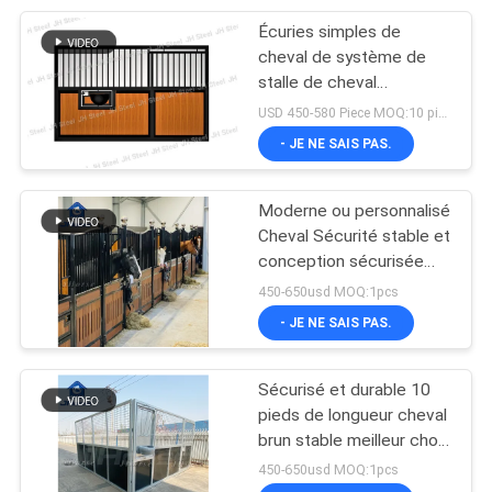
Écuries simples de
21
cheval de système de
Portes en acier de
stalle de cheval
d'embarquement pour
USD 450-580 Piece MOQ:10 pièces
ferme
des chevaux avec la
- JE NE SAIS PAS.
porte coulissante
Moderne ou personnalisé
Cheval Sécurité stable et
conception sécurisée
14
Haute durabilité 20 mm
450-650usd MOQ:1pcs
Appareils de
Matériau de remplissage
- JE NE SAIS PAS.
en bois plastique
manutention de
Sécurisé et durable 10
bétail
pieds de longueur cheval
brun stable meilleur choix
pour le bien-être du
450-650usd MOQ:1pcs
cheval