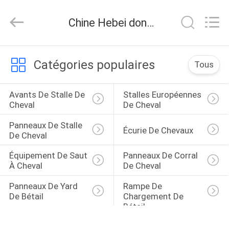
Hebei
donwel
metal
Chine Hebei donwel metal products co., ltd. nouvelles de la société
products
co.,
ltd..
All
MAISON
Rights
Reserved.
Catégories populaires
Tous
DES
Avants De Stalle De 
Stalles Européennes 
PRODUITS
Cheval
De Cheval
Panneaux De Stalle 
Écurie De Chevaux
AU
De Cheval
SUJET
Équipement De Saut 
Panneaux De Corral 
À Cheval
De Cheval
DE
NOUS
Panneaux De Yard 
Rampe De 
De Bétail
Chargement De 
Bétail
VISITE