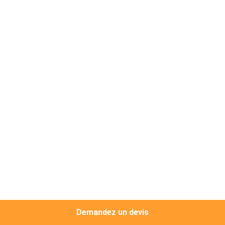
D'USINE
CONTRÔLE
DE
QUALITÉ
CONTACTEZ-
NOUS
DEMANDEZ
UNE
CITATION
Demandez un devis
PLAN