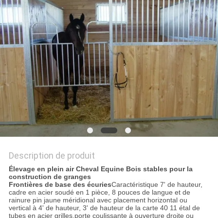
DU
SITE
POLITIQUE
EN
MATIÈRE
DE
PROTECTION
DE
Description de produit
LA
Élevage en plein air Cheval Equine Bois stables pour la
VIE
construction de granges
Frontières de base des écuries
Caractéristique 7' de hauteur,
PRIVÉE
cadre en acier soudé en 1 pièce, 8 pouces de langue et de
rainure pin jaune méridional avec placement horizontal ou
vertical à 4' de hauteur, 3' de hauteur de la carte 40 11 étal de
tubes en acier grilles,porte coulissante à ouverture droite ou