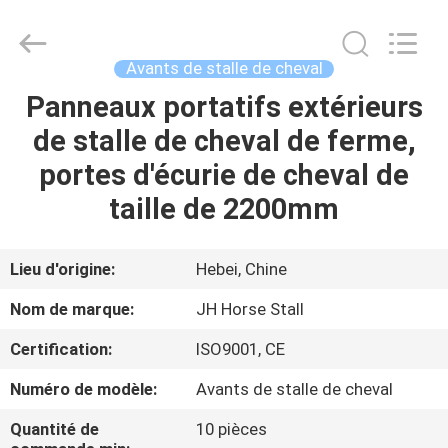
Hebei
donwel
metal
products
co.,
Avants de stalle de cheval
ltd..
All
Panneaux portatifs extérieurs
MAISON
Rights
Reserved.
de stalle de cheval de ferme,
DES
portes d'écurie de cheval de
PRODUITS
taille de 2200mm
AU
Lieu d'origine:
Hebei, Chine
SUJET
Nom de marque:
JH Horse Stall
DE
Certification:
ISO9001, CE
NOUS
Numéro de modèle:
Avants de stalle de cheval
VISITE
Quantité de
10 pièces