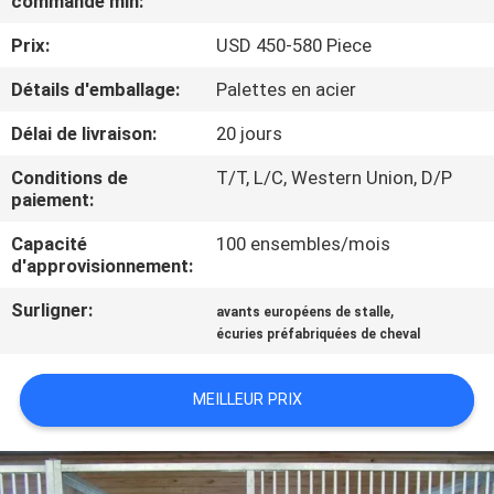
commande min:
D'USINE
Prix:
USD 450-580 Piece
CONTRÔLE
Détails d'emballage:
Palettes en acier
DE
Délai de livraison:
20 jours
QUALITÉ
Conditions de
T/T, L/C, Western Union, D/P
paiement:
CONTACTEZ-
Capacité
100 ensembles/mois
d'approvisionnement:
NOUS
Surligner:
,
avants européens de stalle
écuries préfabriquées de cheval
DEMANDEZ
UNE
MEILLEUR PRIX
CITATION
PLAN