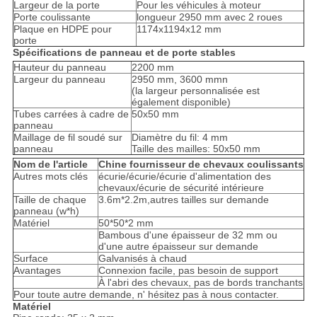
Largeur de la porte
Pour les véhicules à moteur
Porte coulissante
longueur 2950 mm avec 2 roues
Plaque en HDPE pour
1174x1194x12 mm
porte
Spécifications de panneau et de porte stables
Hauteur du panneau
2200 mm
Largeur du panneau
2950 mm, 3600 mmn
(la largeur personnalisée est
également disponible)
Tubes carrées à cadre de
50x50 mm
panneau
Maillage de fil soudé sur
Diamètre du fil: 4 mm
panneau
Taille des mailles: 50x50 mm
Nom de l'article
Chine fournisseur de chevaux coulissants
Autres mots clés
écurie/écurie/écurie d'alimentation des
chevaux/écurie de sécurité intérieure
Taille de chaque
3.6m*2.2m,autres tailles sur demande
panneau (w*h)
Matériel
50*50*2 mm
Bambous d'une épaisseur de 32 mm ou
d'une autre épaisseur sur demande
Surface
Galvanisés à chaud
Avantages
Connexion facile, pas besoin de support
À l'abri des chevaux, pas de bords tranchants
Pour toute autre demande, n' hésitez pas à nous contacter.
Matériel