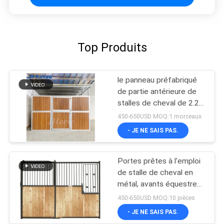
Top Produits
le panneau préfabriqué
de partie antérieure de
stalles de cheval de 2.2m
divise des diviseurs 10ft
450-650USD MOQ:1 morceaux
12ft
- JE NE SAIS PAS.
Portes prêtes à l'emploi
de stalle de cheval en
métal, avants équestres
durables de stalle de
450-650USD MOQ:10 pièces
grange de cheval
- JE NE SAIS PAS.