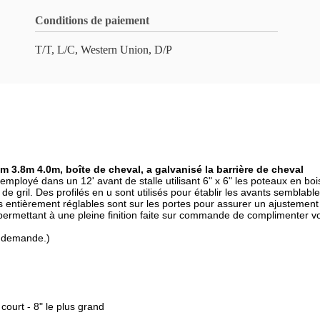
Conditions de paiement
T/T, L/C, Western Union, D/P
6m 3.8m 4.0m, boîte de cheval, a galvanisé la barrière de cheval
mployé dans un 12' avant de stalle utilisant 6" x 6" les poteaux en bo
de gril. Des profilés en u sont utilisés pour établir les avants semblab
res entièrement réglables sont sur les portes pour assurer un ajustemen
e permettant à une pleine finition faite sur commande de complimenter vo
r demande.)
s court - 8" le plus grand