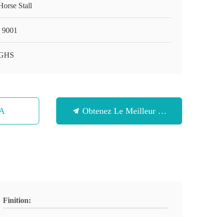
Horse Stall
 9001
 GHS
SA
Obtenez Le Meilleur Prix
Finition: