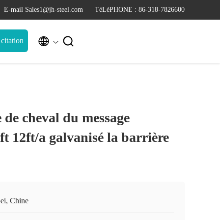
E-mail Sales1@jh-steel.com
TéLéPHONE : 86-318-7826600


itation
e de cheval du message
ft 12ft/a galvanisé la barrière
ei, Chine