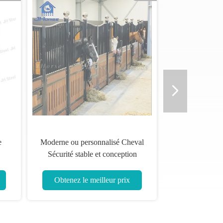
Installation facile Tutoriel haute
Tutoriel d'installation f
durabilité Portable stable à cheval
Étagère de chevaux lour
moderne ou personnalisé
une capacité de charge 
Obtenez le meilleur prix
Obtenez le meilleur p