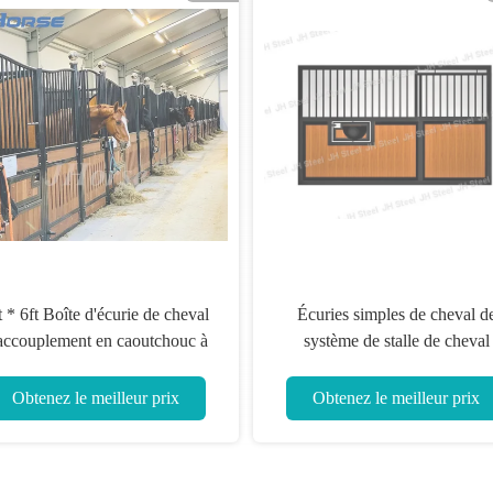
al
Un cheval solide, stable et durable
pour les besoins équestres
 mm
is
Obtenez le meilleur prix