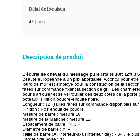
Délai de livraison
45 jours
Description de produit
L'écurie de cheval du message publicitaire 10ft 12ft 3.
Beauté européenne à un prix abordable. A conçu pour être e
lourd de mur est employé pour la construction de la section 
faites sur commande fixent la section de gril. Les charniè
pour s'articuler et se verrouiller des deux côtés de la port
poteaux. Finition poudre-enduite noire.
Longueur : 12' (tailles faites sur commande disponibles su
Finition : Noir enduit de poudre
Mesure de barre : mesure 16
Mesure de la Manche : mesure 12
Espacement de barre : ¼ 3 »
Diamètre de barre : ⅞ »
Taille de barre (À l'intérieur-à-à l'intérieur de) : - 34", le plu
Largeur de porte : 47"