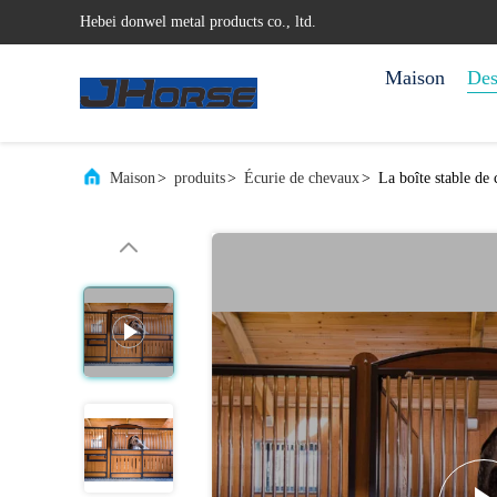
Hebei donwel metal products co., ltd.
Maison
Des
Maison
>
produits
>
Écurie de chevaux
>
La boîte stable de 