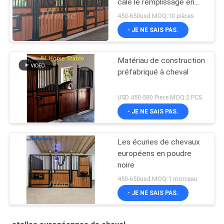
cale le remplissage en
bambou facultatif
450-650usd MOQ:10 pièces
- JE NE SAIS PAS.
Matériau de construction
préfabriqué à cheval
USD 450-580 Piece MOQ:2 PCS
- JE NE SAIS PAS.
Les écuries de chevaux
européens en poudre
noire
450-650usd MOQ:1 morceau
- JE NE SAIS PAS.