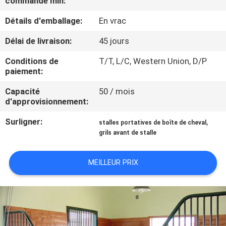
commande min:
D'USINE
Détails d'emballage:
En vrac
CONTRÔLE
Délai de livraison:
45 jours
DE
Conditions de
T/T, L/C, Western Union, D/P
paiement:
QUALITÉ
Capacité
50 / mois
d'approvisionnement:
CONTACTEZ-
Surligner:
,
NOUS
stalles portatives de boîte de cheval
grils avant de stalle
DEMANDEZ
MEILLEUR PRIX
UNE
CITATION
SITEMAP