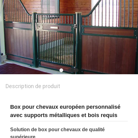
POLITIQUE
EN
MATIÈRE
DE
PROTECTION
DE
LA
Description de produit
VIE
PRIVÉE
Box pour chevaux européen personnalisé
avec supports métalliques et bois requis
Solution de box pour chevaux de qualité
supérieure