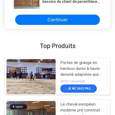
besoins du client de parenthèse
en métal cale avec du bois exigé
Continuer
Top Produits
Portes de grange en
bambou dures à haute
densité adaptées aux
besoins du client de
MOQ:1 ensemble
stalle de remplissage
- JE NE SAIS PAS.
Le cheval européen
moderne pré construit