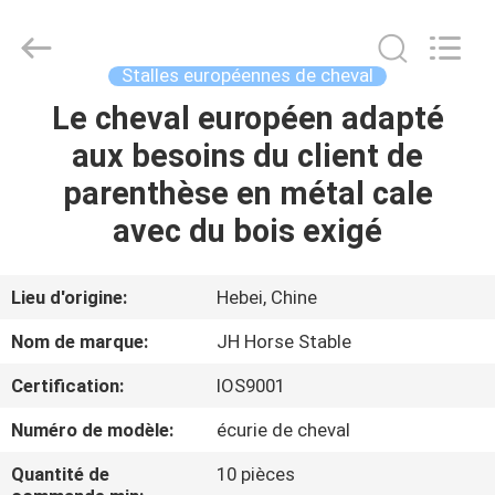
Hebei
donwel
metal
products
co.,
Stalles européennes de cheval
ltd..
All
Le cheval européen adapté
MAISON
Rights
Reserved.
aux besoins du client de
DES
parenthèse en métal cale
PRODUITS
avec du bois exigé
AU
Lieu d'origine:
Hebei, Chine
SUJET
Nom de marque:
JH Horse Stable
DE
Certification:
IOS9001
NOUS
Numéro de modèle:
écurie de cheval
VISITE
Quantité de
10 pièces