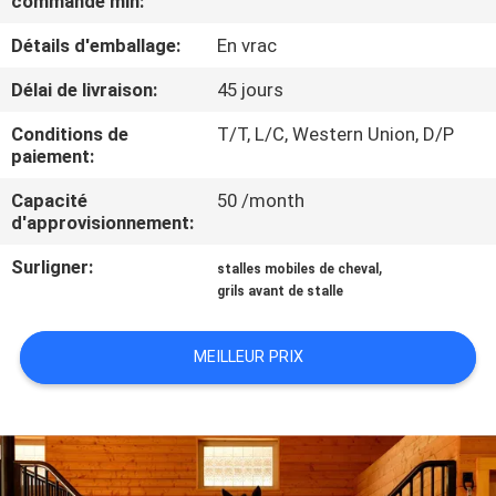
commande min:
D'USINE
Détails d'emballage:
En vrac
CONTRÔLE
Délai de livraison:
45 jours
DE
Conditions de
T/T, L/C, Western Union, D/P
paiement:
QUALITÉ
Capacité
50 /month
d'approvisionnement:
CONTACTEZ-
Surligner:
,
NOUS
stalles mobiles de cheval
grils avant de stalle
DEMANDEZ
MEILLEUR PRIX
UNE
CITATION
SITEMAP