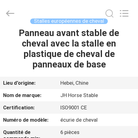
Hebei
donwel
metal
products
co.,
Stalles européennes de cheval
ltd..
All
Panneau avant stable de
MAISON
Rights
Reserved.
cheval avec la stalle en
DES
plastique de cheval de
PRODUITS
panneaux de base
AU
Lieu d'origine:
Hebei, Chine
SUJET
Nom de marque:
JH Horse Stable
DE
Certification:
ISO9001 CE
NOUS
Numéro de modèle:
écurie de cheval
VISITE
Quantité de
6 pièces