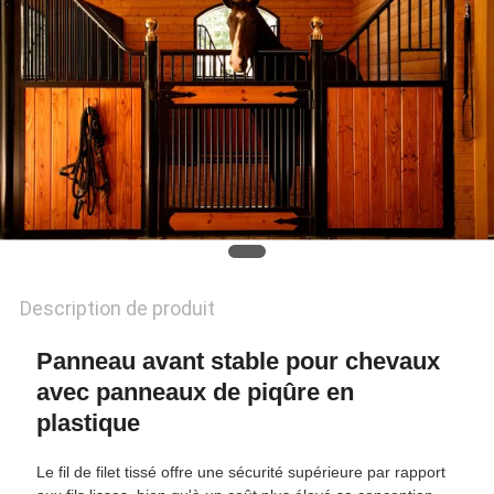
POLITIQUE
EN
MATIÈRE
DE
PROTECTION
DE
LA
Description de produit
VIE
Panneau avant stable pour chevaux
PRIVÉE
avec panneaux de piqûre en
plastique
Le fil de filet tissé offre une sécurité supérieure par rapport