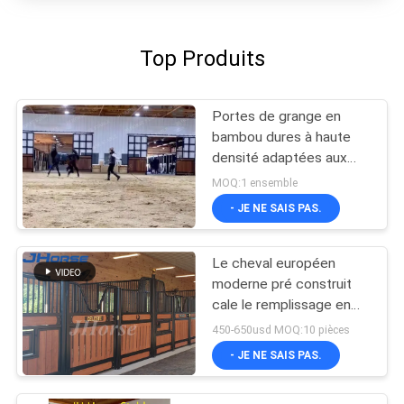
Top Produits
Portes de grange en
bambou dures à haute
densité adaptées aux
besoins du client de
MOQ:1 ensemble
stalle de remplissage
- JE NE SAIS PAS.
Le cheval européen
moderne pré construit
cale le remplissage en
bambou facultatif
450-650usd MOQ:10 pièces
- JE NE SAIS PAS.