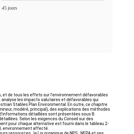
45 jours
s, et de tous les effets sur l'environnement défavorables
t analyse les impacts salutaires et défavorables qui
strian Stables Plan Environmental. En outre, ce chapitre
, mineur, modéré, principal), des explications des méthodes
d'informations détaillées sont présentées sous B
détaillées. Selon les exigences du Conseil sur des
nt pour chaque alternative est fourni dans le tableau 2-
 3, environnement affecté.
eurs ressources ; la Loi organique de NPS ; NEPA et ses