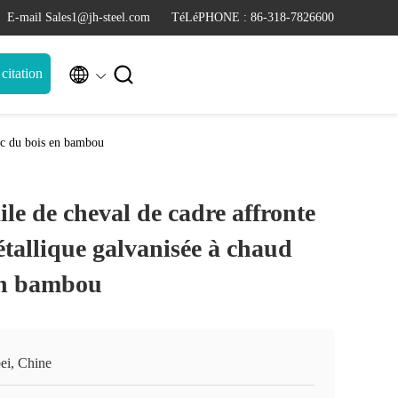
E-mail Sales1@jh-steel.com
TéLéPHONE : 86-318-7826600


itation
vec du bois en bambou
ile de cheval de cadre affronte
étallique galvanisée à chaud
en bambou
ei, Chine