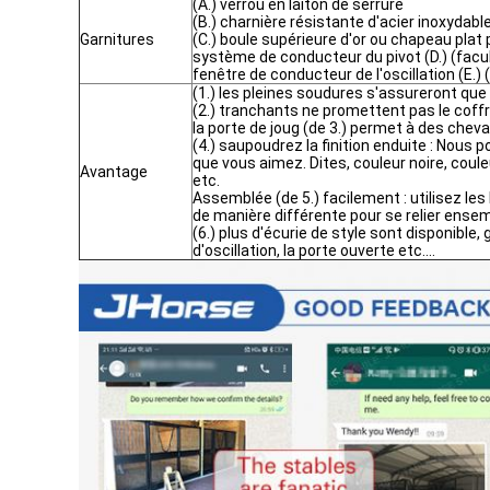
(A.) verrou en laiton de serrure
(B.) charnière résistante d'acier inoxydabl
Garnitures
(C.) boule supérieure d'or ou chapeau plat 
système de conducteur du pivot (D.) (facul
fenêtre de conducteur de l'oscillation (E.) 
(1.) les pleines soudures s'assureront que 
(2.) tranchants ne promettent pas le coffr
la porte de joug (de 3.) permet à des chev
(4.) saupoudrez la finition enduite : Nous 
que vous aimez. Dites, couleur noire, coule
Avantage
etc.
Assemblée (de 5.) facilement : utilisez le
de manière différente pour se relier ensem
(6.) plus d'écurie de style sont disponible, g
d'oscillation, la porte ouverte etc….