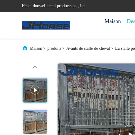
Hebei donwel metal products co., ltd.
Maison
Des
Maison
>
produits
>
Avants de stalle de cheval
>
La stalle p