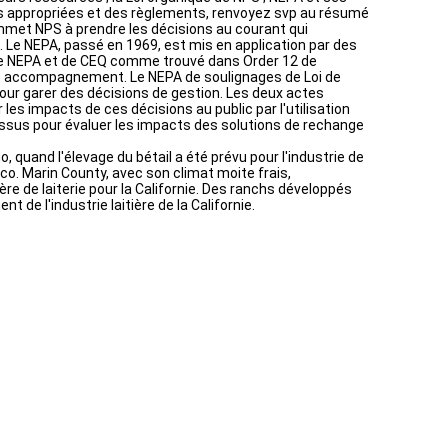
ois appropriées et des règlements, renvoyez svp au résumé
commet NPS à prendre les décisions au courant qui
. Le NEPA, passé en 1969, est mis en application par des
e NEPA et de CEQ comme trouvé dans Order 12 de
l de accompagnement. Le NEPA de soulignages de Loi de
ur garer des décisions de gestion. Les deux actes
es impacts de ces décisions au public par l'utilisation
essus pour évaluer les impacts des solutions de rechange
, quand l'élevage du bétail a été prévu pour l'industrie de
co. Marin County, avec son climat moite frais,
 de laiterie pour la Californie. Des ranchs développés
de l'industrie laitière de la Californie.