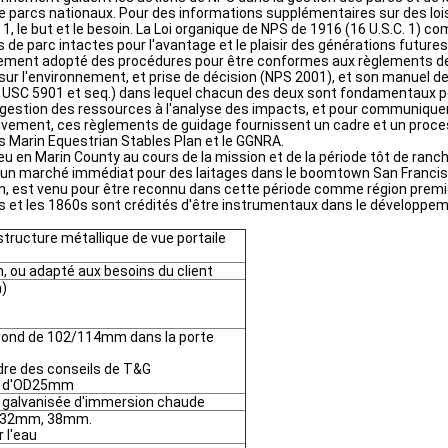
 de parcs nationaux. Pour des informations supplémentaires sur des l
e 1, le but et le besoin. La Loi organique de NPS de 1916 (16 U.S.C. 1) 
 de parc intactes pour l'avantage et le plaisir des générations futures
ement adopté des procédures pour être conformes aux règlements d
ct sur l'environnement, et prise de décision (NPS 2001), et son manue
 USC 5901 et seq.) dans lequel chacun des deux sont fondamentaux po
e gestion des ressources à l'analyse des impacts, et pour communiquer l
ctivement, ces règlements de guidage fournissent un cadre et un proc
 Marin Equestrian Stables Plan et le GGNRA.
u en Marin County au cours de la mission et de la période tôt de rancho
réé un marché immédiat pour des laitages dans le boomtown San Francis
, est venu pour être reconnu dans cette période comme région première
 et les 1860s sont crédités d'être instrumentaux dans le développement 
tructure métallique de vue portaile
en, ou adapté aux besoins du client
m)
 rond de 102/114mm dans la porte
ndre des conseils de T&G
ond d'OD25mm
ion galvanisée d'immersion chaude
, 32mm, 38mm.
r l'eau