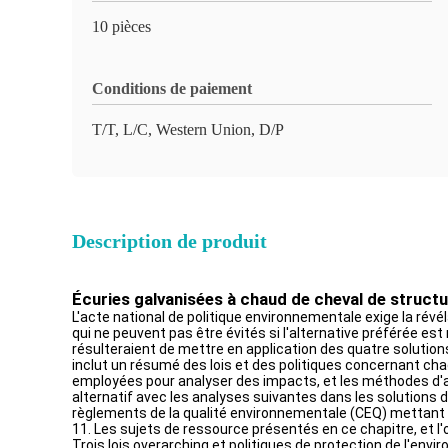
10 pièces
Conditions de paiement
T/T, L/C, Western Union, D/P
Description de produit
Écuries galvanisées à chaud de cheval de structu
L'acte national de politique environnementale exige la rév
qui ne peuvent pas être évités si l'alternative préférée e
résulteraient de mettre en application des quatre solution
inclut un résumé des lois et des politiques concernant chaq
employées pour analyser des impacts, et les méthodes d'a
alternatif avec les analyses suivantes dans les solutions d
règlements de la qualité environnementale (CEQ) mettant 
11. Les sujets de ressource présentés en ce chapitre, et 
Trois lois overarching et politiques de protection de l'env