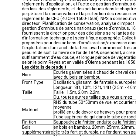
règlements d'application ; et l'acte de gestion d'omnibus
des lois, des règlements, et des politiques dans le chapitr
perpétuent la conservation et la protection des ressources
règlements de CEQ (40 CFR 1500-1508). NPS a consécutiv
directeur : Planification de conservation, analyse d'impa
gestion d'omnibus de parcs nationaux (acte d'omnibus, 16
fournissent la direction pour des décisions se reliantes d
d'information technique et scientifique appropriée. Colle
proposées pour des actions d'amélioration/expansion dans
L'exploitation d'un ranch de laiterie avait commencé très pe
peau et de suif. La fièvre de l'or de 1849, cependant, a c
suffisamment d'eau douce, et longue période de végétation
selon le point Reyes et en vallée d'Olema pendant les 1850s
Les détails de produit :
Écuries galvanisées à chaud de cheval de s
Nom
avec du bois en bambou
Front Type
Oscillation, glissant, de fantaisie, europé
Longueur : 8ft, 10ft, 12ft, 14ft (2.5m - 4.0
Taille
Taille : 1.5m, 2.0m, 2.2m.
Ou, toutes autres tailles que vous aimez
RHS du tube 50*50mm de vue, et courrier
moyenne
Matériel
profilé en u de devoir de heavery pour pre
Tube supérieur de gril dans le tube de r
Finition
Saupoudrez la finition enduite ou la finit
Bois
en bois en bambou, 20mm, 25mm, 28mm
supplémentaire
clic très fort et durable, ne fendant non pa