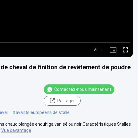
Auto
Picture-
Fullscre
in-
Picture
e de cheval de finition de revêtement de poudre
Contactez-nous maintenant
Partager
heval
#
avants européens de stalle
dans chaud plongée enduit galvanisé ou noir Caractéristiques Stalles
Vue davantage