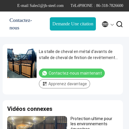
E-mail Sales1@jh-steel.com
TéLéPHONE : 86-318-7826600
Contactez-


Demande Une citation
nous
La stalle de cheval en métal d'avants de
stalle de cheval de finition de revêtement
de poudre déclenche la longévité élevée
Contactez-nous maintenant
Apprenez davantage
Vidéos connexes
Protection ultime pour
les environnements