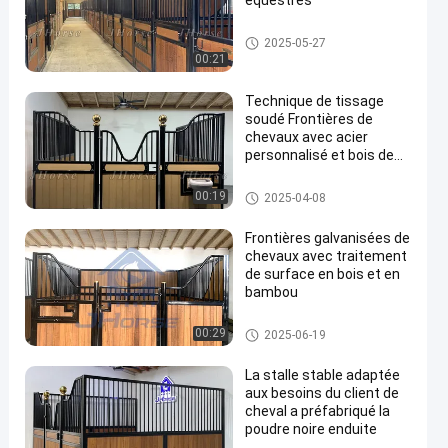
équestres
Panneaux de stalle de cheval
2025-05-27
00:21
Technique de tissage
soudé Frontières de
chevaux avec acier
personnalisé et bois de
en
bambou ou de pin
Avants de stalle de cheval
00:19
2025-04-08
Frontières galvanisées de
chevaux avec traitement
de surface en bois et en
bambou
Avants de stalle de cheval
00:29
2025-06-19
La stalle stable adaptée
aux besoins du client de
cheval a préfabriqué la
poudre noire enduite