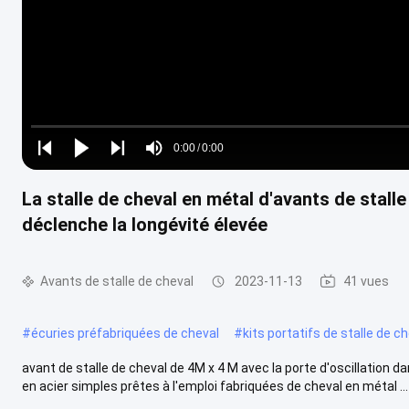
Loaded
:
0%
0:00
/
0:00
Play
Play
Play
Mute
Current
Duration
next
next
La stalle de cheval en métal d'avants de stall
Time
déclenche la longévité élevée
Avants de stalle de cheval
2023-11-13
41 vues
#
écuries préfabriquées de cheval
#
kits portatifs de stalle de c
avant de stalle de cheval de 4M x 4 M avec la porte d'oscillation 
en acier simples prêtes à l'emploi fabriquées de cheval en métal ...